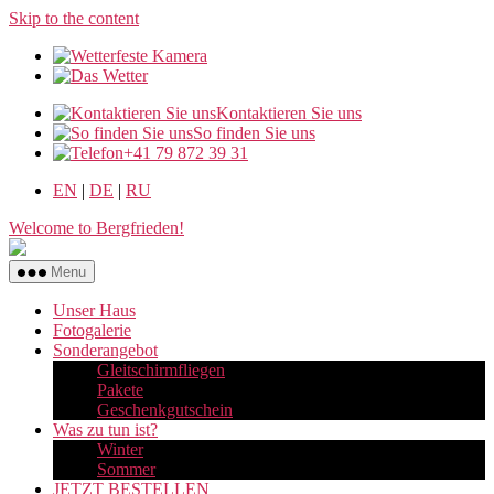
Skip to the content
Kontaktieren Sie uns
So finden Sie uns
+41 79 872 39 31
EN
|
DE
|
RU
Welcome to Bergfrieden!
Menu
Unser Haus
Fotogalerie
Sonderangebot
Gleitschirmfliegen
Pakete
Geschenkgutschein
Was zu tun ist?
Winter
Sommer
JETZT BESTELLEN